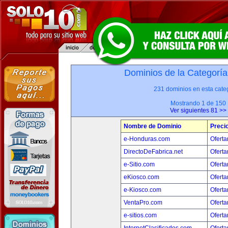
Dominios de la Categoría
231 dominios en esta categ
Mostrando 1 de 150
Ver siguientes 81 >>
Nombre de Dominio
Preci
e-Honduras.com
Oferta
DirectoDeFabrica.net
Oferta
e-Sitio.com
Oferta
eKiosco.com
Oferta
e-Kiosco.com
Oferta
VentaPro.com
Oferta
e-sitios.com
Oferta