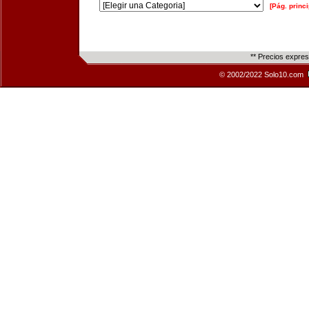
[Pág. princi
** Precios expre
© 2002/2022 Solo10.com