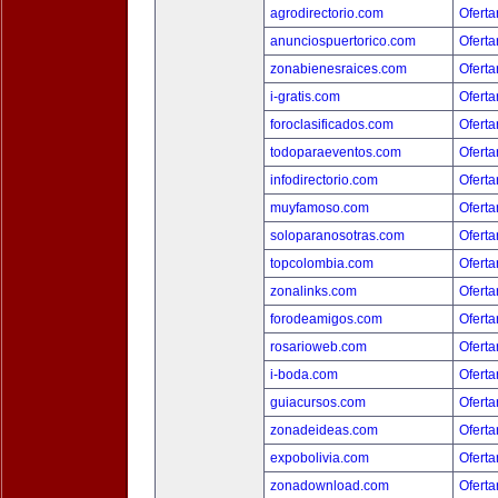
agrodirectorio.com
Oferta
anunciospuertorico.com
Oferta
zonabienesraices.com
Oferta
i-gratis.com
Oferta
foroclasificados.com
Oferta
todoparaeventos.com
Oferta
infodirectorio.com
Oferta
muyfamoso.com
Oferta
soloparanosotras.com
Oferta
topcolombia.com
Oferta
zonalinks.com
Oferta
forodeamigos.com
Oferta
rosarioweb.com
Oferta
i-boda.com
Oferta
guiacursos.com
Oferta
zonadeideas.com
Oferta
expobolivia.com
Oferta
zonadownload.com
Oferta