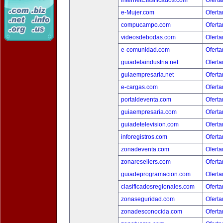
InternetClasificados.com
Oferta
e-Mujer.com
Oferta
compucampo.com
Oferta
videosdebodas.com
Oferta
e-comunidad.com
Oferta
guiadelaindustria.net
Oferta
guiaempresaria.net
Oferta
e-cargas.com
Oferta
portaldeventa.com
Oferta
guiaempresaria.com
Oferta
guiadetelevision.com
Oferta
inforegistros.com
Oferta
zonadeventa.com
Oferta
zonaresellers.com
Oferta
guiadeprogramacion.com
Oferta
clasificadosregionales.com
Oferta
zonaseguridad.com
Oferta
zonadesconocida.com
Oferta