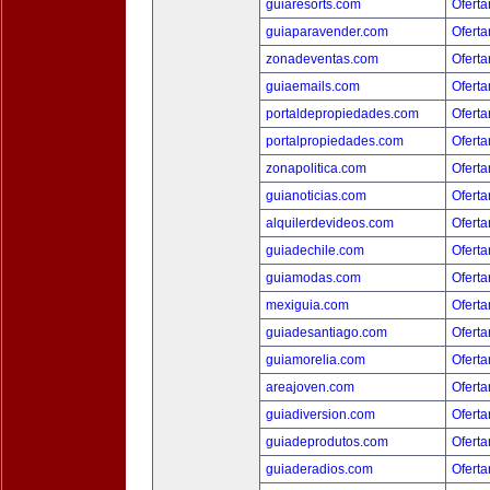
guiaresorts.com
Oferta
guiaparavender.com
Oferta
zonadeventas.com
Oferta
guiaemails.com
Oferta
portaldepropiedades.com
Oferta
portalpropiedades.com
Oferta
zonapolitica.com
Oferta
guianoticias.com
Oferta
alquilerdevideos.com
Oferta
guiadechile.com
Oferta
guiamodas.com
Oferta
mexiguia.com
Oferta
guiadesantiago.com
Oferta
guiamorelia.com
Oferta
areajoven.com
Oferta
guiadiversion.com
Oferta
guiadeprodutos.com
Oferta
guiaderadios.com
Oferta