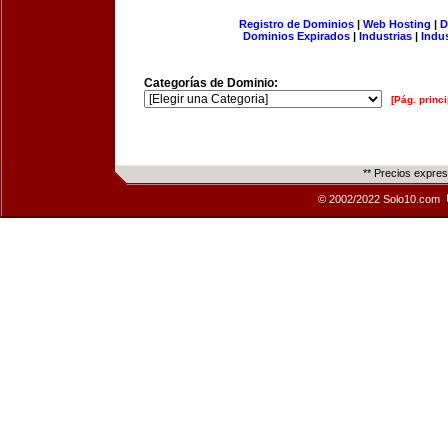
Registro de Dominios
|
Web Hosting
|
D
Dominios Expirados
|
Industrias
|
Indu
Categorías de Dominio:
[Pág. princi
** Precios expre
© 2002/2022 Solo10.com