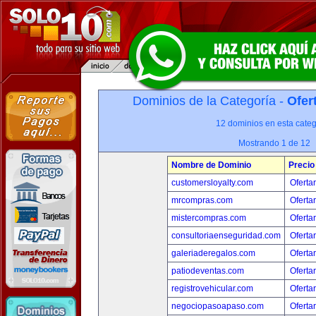
Dominios de la Categoría -
Ofer
12 dominios en esta categ
Mostrando 1 de 12
Nombre de Dominio
Precio
customersloyalty.com
Oferta
mrcompras.com
Oferta
mistercompras.com
Oferta
consultoriaenseguridad.com
Oferta
galeriaderegalos.com
Oferta
patiodeventas.com
Oferta
registrovehicular.com
Oferta
negociopasoapaso.com
Oferta