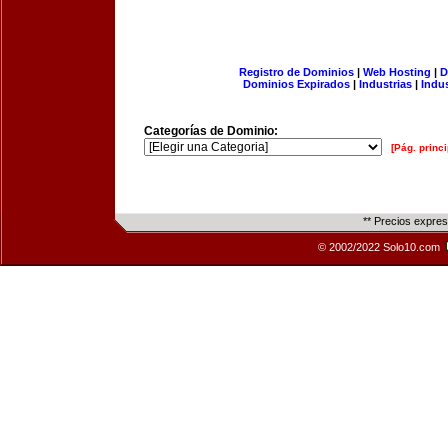
Registro de Dominios
|
Web Hosting
|
D
Dominios Expirados
|
Industrias
|
Indu
Categorías de Dominio:
[Pág. princi
** Precios expre
© 2002/2022 Solo10.com