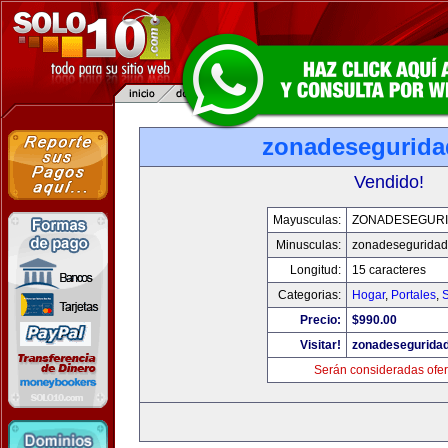
zonadesegurid
Vendido!
Mayusculas:
ZONADESEGUR
Minusculas:
zonadesegurida
Longitud:
15 caracteres
Categorias:
Hogar
,
Portales
,
Precio:
$990.00
Visitar!
zonadesegurida
Serán consideradas ofer