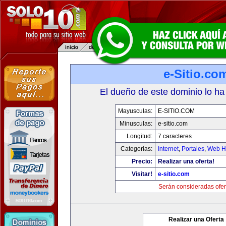
e-Sitio.co
El dueño de este dominio lo ha
Mayusculas:
E-SITIO.COM
Minusculas:
e-sitio.com
Longitud:
7 caracteres
Categorias:
Internet
,
Portales
,
Web Ho
Precio:
Realizar una oferta!
Visitar!
e-sitio.com
Serán consideradas ofer
Realizar una Oferta