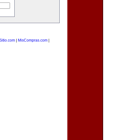
Sitio.com
|
MisCompras.com
|