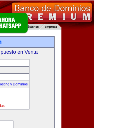
m
 puesto en Venta
sting y Dominios
tas