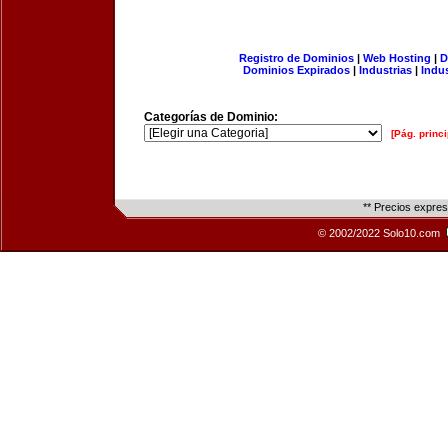
Registro de Dominios
|
Web Hosting
|
D
Dominios Expirados
|
Industrias
|
Indu
Categorías de Dominio:
[Pág. princi
** Precios expre
© 2002/2022 Solo10.com