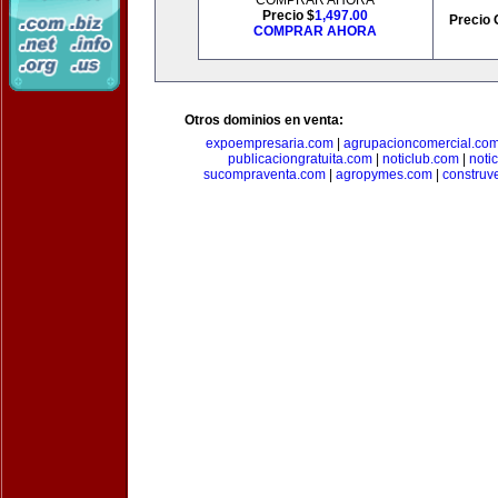
COMPRAR AHORA
Precio $
1,497.00
Precio 
COMPRAR AHORA
Otros dominios en venta:
expoempresaria.com
|
agrupacioncomercial.co
publicaciongratuita.com
|
noticlub.com
|
noti
sucompraventa.com
|
agropymes.com
|
construv