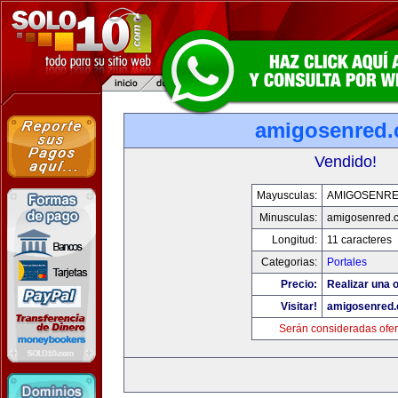
amigosenred
Vendido!
Mayusculas:
AMIGOSENR
Minusculas:
amigosenred.
Longitud:
11 caracteres
Categorias:
Portales
Precio:
Realizar una o
Visitar!
amigosenred
Serán consideradas ofer