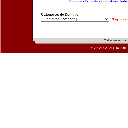
Dominios Expirados
|
Industrias
|
Indu
Categorías de Dominio:
[Pág. princi
** Precios expre
© 2002/2022 Solo10.com