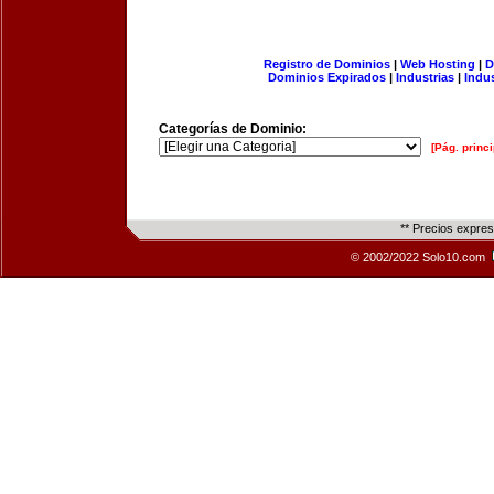
Registro de Dominios
|
Web Hosting
|
D
Dominios Expirados
|
Industrias
|
Indu
Categorías de Dominio:
[Pág. princi
** Precios expre
© 2002/2022 Solo10.com