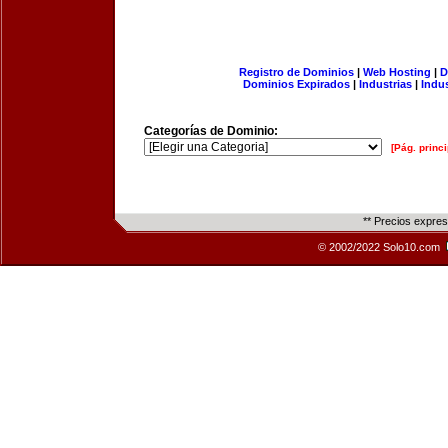
Registro de Dominios
|
Web Hosting
|
D
Dominios Expirados
|
Industrias
|
Indu
Categorías de Dominio:
[Pág. princi
** Precios expre
© 2002/2022 Solo10.com