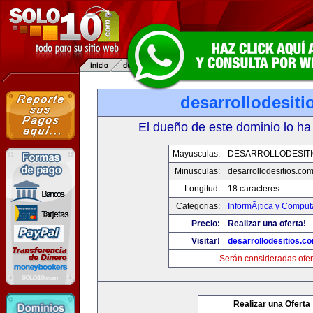
desarrollodesit
El dueño de este dominio lo ha
Mayusculas:
DESARROLLODESIT
Minusculas:
desarrollodesitios.co
Longitud:
18 caracteres
Categorias:
InformÃ¡tica y Comput
Precio:
Realizar una oferta!
Visitar!
desarrollodesitios.c
Serán consideradas ofer
Realizar una Oferta