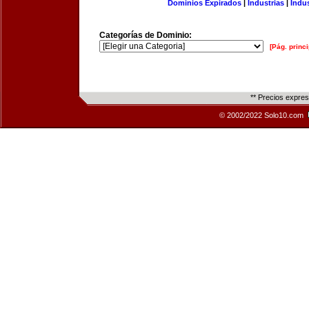
Dominios Expirados
|
Industrias
|
Indu
Categorías de Dominio:
[Pág. princi
** Precios expre
© 2002/2022 Solo10.com