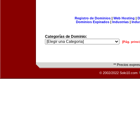
Registro de Dominios
|
Web Hosting
|
D
Dominios Expirados
|
Industrias
|
Indu
Categorías de Dominio:
[Pág. princi
** Precios expre
© 2002/2022 Solo10.com