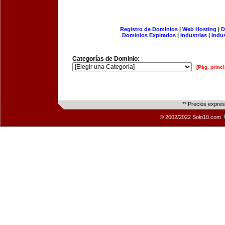
Registro de Dominios
|
Web Hosting
|
D
Dominios Expirados
|
Industrias
|
Indu
Categorías de Dominio:
[Pág. princi
** Precios expre
© 2002/2022 Solo10.com