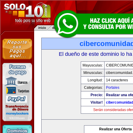
cibercomunida
El dueño de este dominio lo ha
Mayusculas:
CIBERCOMUNI
Minusculas:
cibercomunidad
Longitud:
14 caracteres
Categorias:
Portales
Precio:
Realizar una ofe
Visitar!
cibercomunida
Serán consideradas ofer
Realizar una Oferta