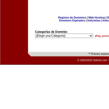
Registro de Dominios
|
Web Hosting
|
D
Dominios Expirados
|
Industrias
|
Indu
Categorías de Dominio:
[Pág. princi
** Precios expre
© 2002/2022 Solo10.com