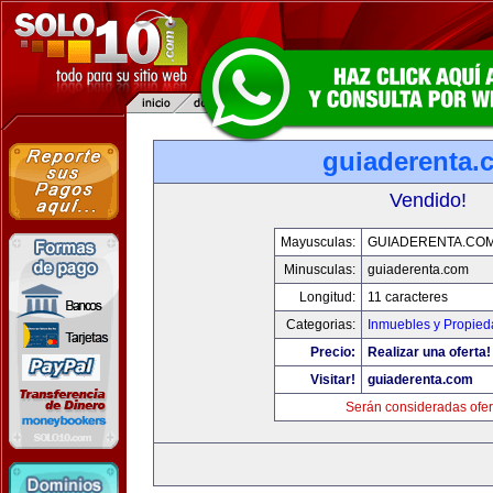
guiaderenta.
Vendido!
Mayusculas:
GUIADERENTA.CO
Minusculas:
guiaderenta.com
Longitud:
11 caracteres
Categorias:
Inmuebles y Propie
Precio:
Realizar una oferta!
Visitar!
guiaderenta.com
Serán consideradas ofer