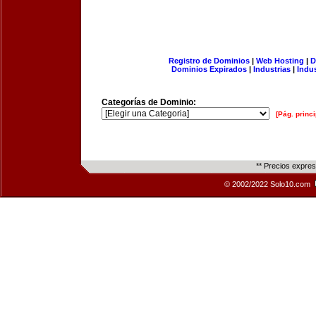
Registro de Dominios
|
Web Hosting
|
D
Dominios Expirados
|
Industrias
|
Indu
Categorías de Dominio:
[Pág. princi
** Precios expre
© 2002/2022 Solo10.com