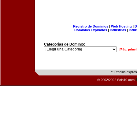
Registro de Dominios
|
Web Hosting
|
D
Dominios Expirados
|
Industrias
|
Indu
Categorías de Dominio:
[Pág. princi
** Precios expre
© 2002/2022 Solo10.com