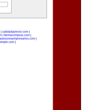
|
calidadyprecio.com
|
om
|
farmacompras.com
|
asesoresempresarios.com
|
osimple.com
|