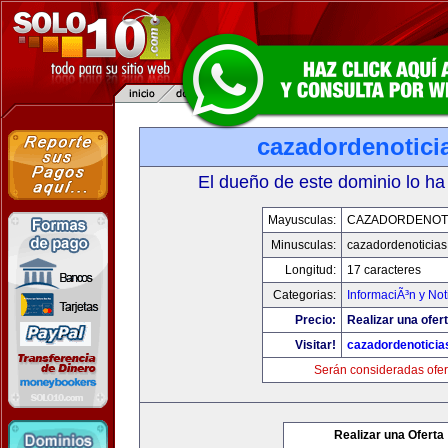
cazadordenotici
El dueño de este dominio lo ha
Mayusculas:
CAZADORDENOTI
Minusculas:
cazadordenoticia
Longitud:
17 caracteres
Categorias:
InformaciÃ³n y Not
Precio:
Realizar una ofert
Visitar!
cazadordenotici
Serán consideradas ofer
Realizar una Oferta