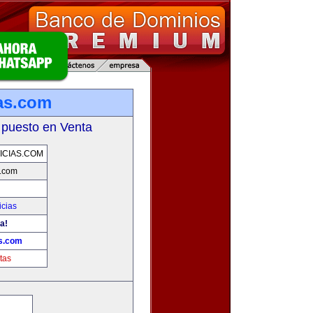
as.com
 puesto en Venta
CIAS.COM
s.com
icias
a!
as.com
tas