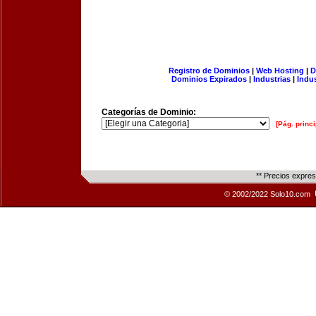
Registro de Dominios
|
Web Hosting
|
D
Dominios Expirados
|
Industrias
|
Indu
Categorías de Dominio:
[Pág. princi
** Precios expre
© 2002/2022 Solo10.com