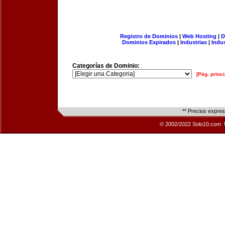
Registro de Dominios
|
Web Hosting
|
D
Dominios Expirados
|
Industrias
|
Indu
Categorías de Dominio:
[Pág. princi
** Precios expre
© 2002/2022 Solo10.com