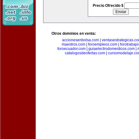
Precio Ofrecido $
Otros dominios en venta:
accionesenbolsa.com
|
ventasestrategicas.c
maestros.com
|
foroempleos.com
|
forotrabaj
foroecuador.com
|
guiaelectrodomesticos.com
|
catalogosdeofertas.com
|
cursomodelaje.c