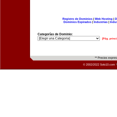
Registro de Dominios
|
Web Hosting
|
D
Dominios Expirados
|
Industrias
|
Indu
Categorías de Dominio:
[Pág. princi
** Precios expre
© 2002/2022 Solo10.com