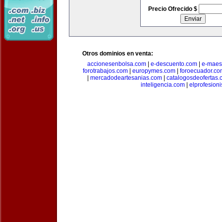
Precio Ofrecido $
Otros dominios en venta:
accionesenbolsa.com
|
e-descuento.com
|
e-maes
forotrabajos.com
|
europymes.com
|
foroecuador.co
|
mercadodeartesanias.com
|
catalogosdeofertas
inteligencia.com
|
elprofesion