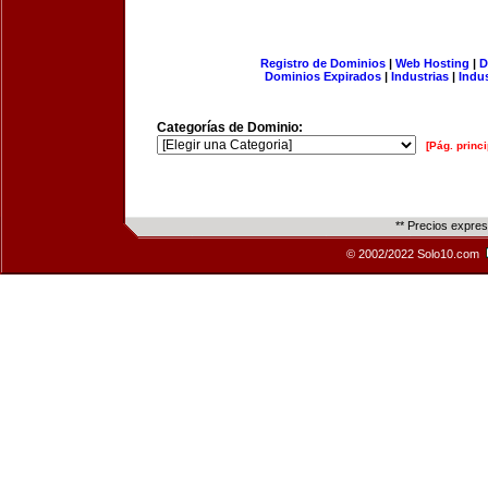
Registro de Dominios
|
Web Hosting
|
D
Dominios Expirados
|
Industrias
|
Indu
Categorías de Dominio:
[Pág. princi
** Precios expre
© 2002/2022 Solo10.com