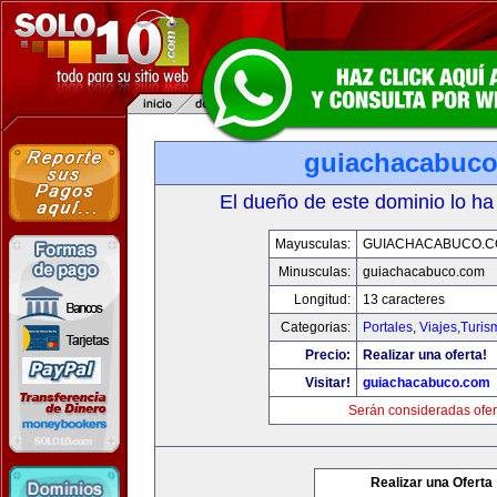
guiachacabuc
El dueño de este dominio lo ha
Mayusculas:
GUIACHACABUCO.
Minusculas:
guiachacabuco.com
Longitud:
13 caracteres
Categorias:
Portales
,
Viajes,Turi
Precio:
Realizar una oferta!
Visitar!
guiachacabuco.com
Serán consideradas ofer
Realizar una Oferta