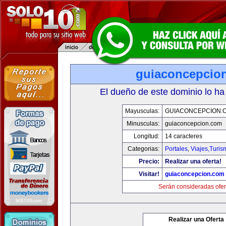
guiaconcepcio
El dueño de este dominio lo ha
Mayusculas:
GUIACONCEPCION.
Minusculas:
guiaconcepcion.com
Longitud:
14 caracteres
Categorias:
Portales
,
Viajes,Turi
Precio:
Realizar una oferta!
Visitar!
guiaconcepcion.com
Serán consideradas ofer
Realizar una Oferta