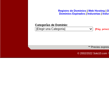
Registro de Dominios
|
Web Hosting
|
D
Dominios Expirados
|
Industrias
|
Indu
Categorías de Dominio:
[Pág. princi
** Precios expre
© 2002/2022 Solo10.com