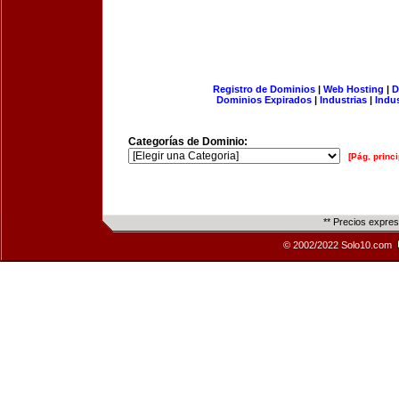
Registro de Dominios
|
Web Hosting
|
D
Dominios Expirados
|
Industrias
|
Indu
Categorías de Dominio:
[Pág. princi
** Precios expre
© 2002/2022 Solo10.com