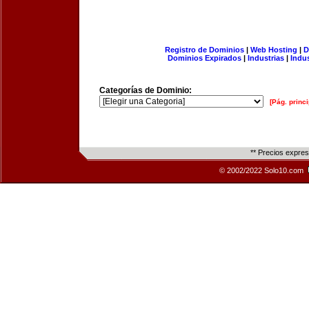
Registro de Dominios
|
Web Hosting
|
D
Dominios Expirados
|
Industrias
|
Indu
Categorías de Dominio:
[Pág. princi
** Precios expre
© 2002/2022 Solo10.com